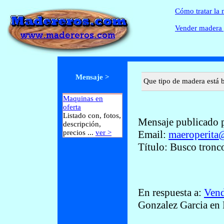
Cómo tratar la
Vender madera 
Mensaje >
Que tipo de madera está 
Maquinas en
oferta
Listado con, fotos,
Mensaje publicado 
descripción,
precios ...
ver >
Email:
maeroperita
Título: Busco tronc
En respuesta a:
Vend
Gonzalez Garcia en