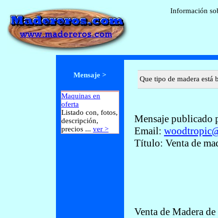
Información so
Mensaje >
Que tipo de madera está 
Maquinas en
oferta
Listado con, fotos,
Mensaje publicado p
descripción,
precios ...
ver >
Email:
woodtropic
Título: Venta de mad
Venta de Madera de 