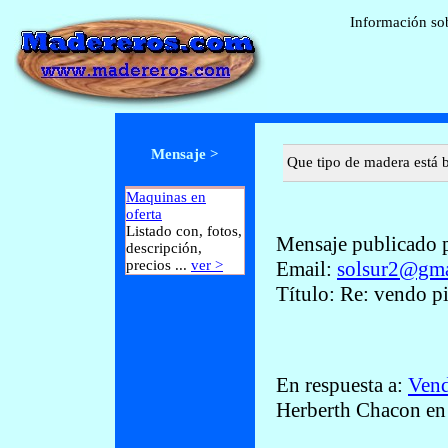
Información so
Mensaje >
Que tipo de madera está 
Maquinas en
oferta
Listado con, fotos,
Mensaje publicado p
descripción,
precios ...
ver >
Email:
solsur2@gma
Título: Re: vendo pi
En respuesta a:
Vend
Herberth Chacon en